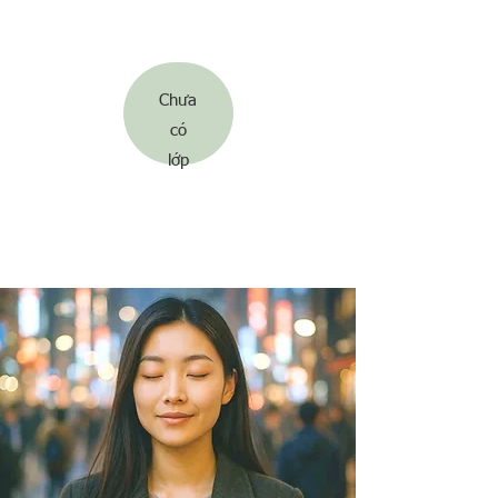
Chưa
​có
lớp