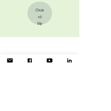
Chưa
​có
lớp
Gọi điện đặt hẹn tham vấn
Giờ làm việc:
Thứ 2 - Thứ 6 từ 10:00 - 18:00
Thứ Bảy đến 12:00 trưa
Gọi hoặc nhắn tin: